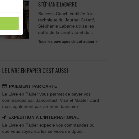
STÉPHANIE LABARRE
Success Coach certifiée à la
technique du Journal Créatif,
Stéphanie Labarre utilise les
outils de la créativité et du...
Tous les ouvrages de cet auteur »
LE LIVRE EN PAPIER C'EST AUSSI :
PAIEMENT PAR CARTE
Le Livre en Papier vous permet de payer vos
commandes par Bancontact, Visa et Master Card
mais également par virement bancaire.
EXPÉDITION À L'INTERNATIONAL
Le Livre en Papier expédie vos commandes où
que vous soyez via les services de Bpost.