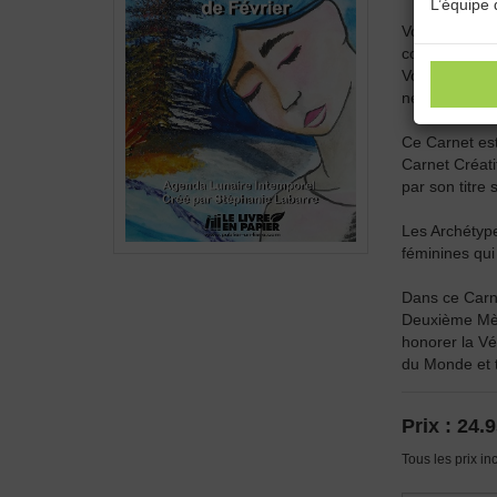
L’équipe 
Vous recherc
commencer 
Vous avez bes
nécessaires à
Ce Carnet est
Carnet Créatif
par son titre
Les Archétype
féminines qui
Dans ce Carne
Deuxième Mèr
honorer la Vé
du Monde et 
Prix :
24.9
Tous les prix in