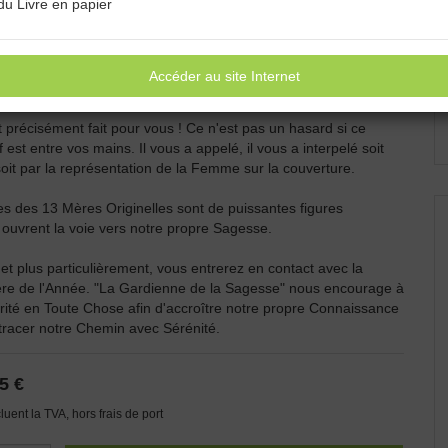
du Livre en papier
hez votre Chemin dans le Monde et vous ne savez pas par où
?
oin de trouver les clés qui vous permettront d'ouvrir les portes
Accéder au site Internet
 votre Développement Personnel et à votre Bien-Être ?
 précisément fait pour vous ! Ce n'est pas un hasard si ce
 est entre vos mains. Il vous a appelé, il vous a interpelé soit
 soit par la représentation de la Femme sur la couverture.
s des 13 Mères Originelles sont de puissantes figures
 ouvrent la voie vers notre propre Sagesse.
t plus particulièrement, vous entrerez en contact avec la
e de l'Année. "La Gardienne de la Sagesse" nous encourage à
rité en Toute Chose afin d'accroître notre propre Connaissance
tracer notre Chemin avec Sérénité.
5 €
cluent la TVA, hors frais de port