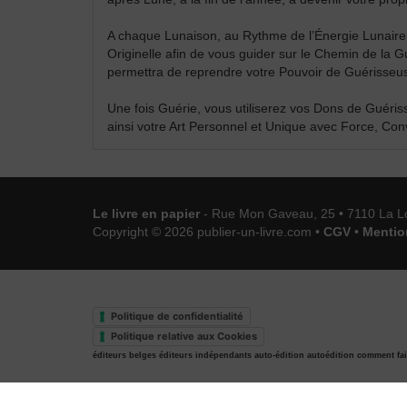
A chaque Lunaison, au Rythme de l’Énergie Lunair
Originelle afin de vous guider sur le Chemin de la 
permettra de reprendre votre Pouvoir de Guérisse
Une fois Guérie, vous utiliserez vos Dons de Guéri
ainsi votre Art Personnel et Unique avec Force, Con
Le livre en papier
- Rue Mon Gaveau, 25 • 7110 La L
Copyright © 2026 publier-un-livre.com •
CGV
•
Mentio
Politique de confidentialité
Politique relative aux Cookies
éditeurs belges
éditeurs indépendants
auto-édition
autoédition
comment fai