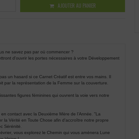
AJOUTER AU PANIER
ous ne savez pas par où commencer ?
ttront d'ouvrir les portes nécessaires à votre Développement
pas un hasard si ce Carnet Créatif est entre vos mains. Il
 soit par la représentation de la Femme sur la couverture.
ssantes figures féminines qui ouvrent la voie vers notre
z en contact avec la Deuxième Mère de l'Année. "La
la Vérité en Toute Chose afin d'accroître notre propre
c Sérénité.
e Février, vous explorez le Chemin qui vous amènera Lune
e Vision !