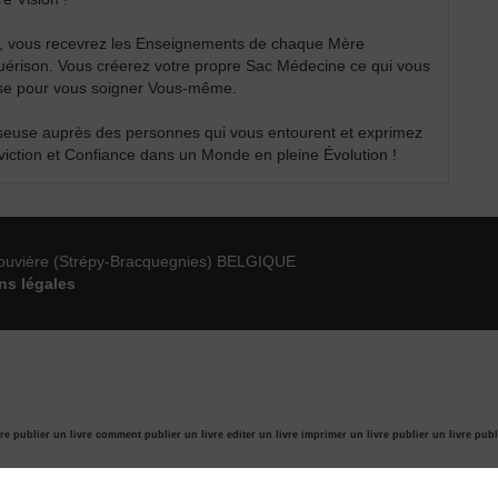
e, vous recevrez les Enseignements de chaque Mère
Guérison. Vous créerez votre propre Sac Médecine ce qui vous
use pour vous soigner Vous-même.
sseuse auprès des personnes qui vous entourent et exprimez
viction et Confiance dans un Monde en pleine Évolution !
ouvière (Strépy-Bracquegnies) BELGIQUE
ns légales
re publier un livre
comment publier un livre
editer un livre
imprimer un livre
publier un livre
publ