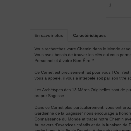
En savoir plus
Caractéristiques
Vous recherchez votre Chemin dans le Monde et v
Vous avez besoin de trouver les clés qui vous perme
Personnel et à votre Bien-Être ?
Ce Carnet est précisément fait pour vous ! Ce n'est 
vous a appelé, il vous a interpelé soit par son titre
Les Archétypes des 13 Mères Originelles sont de pui
propre Sagesse.
Dans ce Carnet plus particulièrement, vous entrere
Gardienne de la Sagesse" nous encourage à honorer 
Connaissance du Monde et tracer notre Chemin ave
Au travers d'exercices créatifs et de la lunaison d
après Lune, à la fin de l'année, à devenir votre propr