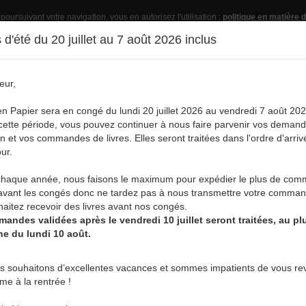
 poursuivant votre navigation, vous en autorisez l'utilisation :
politique en matière d
d'été du 20 juillet au 7 août 2026 inclus
eur,
Pub
en Papier sera en congé du lundi 20 juillet 2026 au vendredi 7 août 202
ette période, vous pouvez continuer à nous faire parvenir vos deman
on et vos commandes de livres. Elles seront traitées dans l'ordre d'arriv
ur.
vre
Acheter un livre
Services
A
aque année, nous faisons le maximum pour expédier le plus de co
ÉATIF DE LA FEMME LUNAIRE DE FÉVRIER DE STÉPH
avant les congés donc ne tardez pas à nous transmettre votre comman
aitez recevoir des livres avant nos congés.
andes validées après le vendredi 10 juillet seront traitées, au plu
ne du lundi 10 août.
RÉATIF DE LA FEMME LUNAIRE DE FÉVRIER
s souhaitons d’excellentes vacances et sommes impatients de vous rev
abarre
rme à la rentrée !
éveloppement personnel