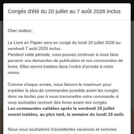
Ce site utilise des cookies. En poursuivant votre navigation, vous en autorisez
Congés d'été du 20 juillet au 7 août 2026 inclus
l'utilisation :
politique en matière de confidentialité
Accepter
Connexion
FR
/
EN
Cher visiteur,
Le Livre en Papier sera en congé du lundi 20 juillet 2026 au
vendredi 7 août 2026 inclus.
Pendant cette période, vous pouvez continuer à nous faire
parvenir vos demandes de publication et vos commandes de
livres. Elles seront traitées dans l'ordre d'arrivée à notre
Menu
retour.
Recherche
Comme chaque année, nous faisons le maximum pour
expédier le plus de commandes possible avant les congés
0
donc ne tardez pas à nous transmettre votre commande si
vous souhaitez recevoir des livres avant nos congés.
Les commandes validées après le vendredi 10 juillet
seront traitées, au plus tard, la semaine du lundi 10 août.
LE LIVRE EN PAPIER • DANS LES PENSEES DU
POETE DE CHRISTIAN USSENI BAHATI
Nous vous souhaitons d’excellentes vacances et sommes