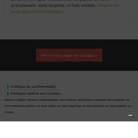
gratuitement, sans surprise, ni frais cachés.
Cliquez ici
pour plus d'informations
Vers notre page de contact »
Politique de confidentialité
Politique relative aux Cookies
éditeurs belges
éditeurs indépendants
auto-édition
autoédition
comment faire publier un
livre
comment publier un livre
editer un livre
imprimer un livre
publier un livre
publier un
roman