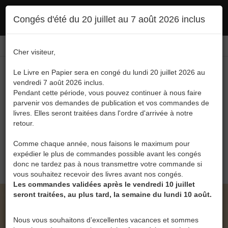
Ce site utilise des cookies. En poursuivant votre navigation, vous en autorisez
Congés d'été du 20 juillet au 7 août 2026 inclus
l'utilisation :
politique en matière de confidentialité
Accepter
Connexion
FR
/
EN
Cher visiteur,
Le Livre en Papier sera en congé du lundi 20 juillet 2026 au
vendredi 7 août 2026 inclus.
Pendant cette période, vous pouvez continuer à nous faire
parvenir vos demandes de publication et vos commandes de
livres. Elles seront traitées dans l'ordre d'arrivée à notre
Menu
retour.
Recherche
Comme chaque année, nous faisons le maximum pour
expédier le plus de commandes possible avant les congés
0
donc ne tardez pas à nous transmettre votre commande si
vous souhaitez recevoir des livres avant nos congés.
Les commandes validées après le vendredi 10 juillet
seront traitées, au plus tard, la semaine du lundi 10 août.
LE LIVRE EN PAPIER • QUALIA DE MAYEUL DE
LA SERRE
Nous vous souhaitons d’excellentes vacances et sommes