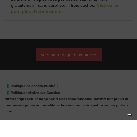
gratuitement, sans surprise, ni frais cachés.
Cliquez ici
pour plus d'informations
Vers notre page de contact »
Politique de confidentialité
Politique relative aux Cookies
éditeurs belges
éditeurs indépendants
auto-édition
autoédition
comment faire publier un
livre
comment publier un livre
editer un livre
imprimer un livre
publier un livre
publier un
roman