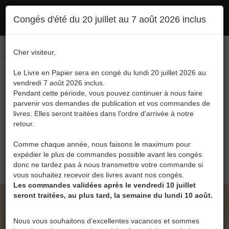
Ce site utilise des cookies. En poursuivant votre navigation, vous en autorisez
Congés d'été du 20 juillet au 7 août 2026 inclus
l'utilisation :
politique en matière de confidentialité
Accepter
Connexion
FR
/
EN
Cher visiteur,
Le Livre en Papier sera en congé du lundi 20 juillet 2026 au
vendredi 7 août 2026 inclus.
Pendant cette période, vous pouvez continuer à nous faire
parvenir vos demandes de publication et vos commandes de
livres. Elles seront traitées dans l'ordre d'arrivée à notre
Menu
retour.
Recherche
Comme chaque année, nous faisons le maximum pour
expédier le plus de commandes possible avant les congés
0
donc ne tardez pas à nous transmettre votre commande si
vous souhaitez recevoir des livres avant nos congés.
Les commandes validées après le vendredi 10 juillet
seront traitées, au plus tard, la semaine du lundi 10 août.
LE LIVRE EN PAPIER • SOUS L'IMMENSE FORÊT
QUE JE SERAI DE GUY KRETTELS
Nous vous souhaitons d’excellentes vacances et sommes