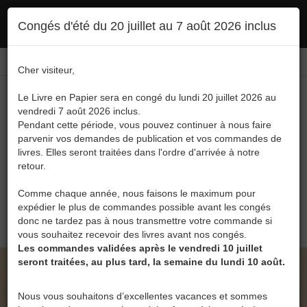
Ce site utilise des cookies. En poursuivant votre navigation, vous en autorisez
Congés d'été du 20 juillet au 7 août 2026 inclus
l'utilisation :
politique en matière de confidentialité
Accepter
Connexion
FR
/
EN
Cher visiteur,
Le Livre en Papier sera en congé du lundi 20 juillet 2026 au
vendredi 7 août 2026 inclus.
Pendant cette période, vous pouvez continuer à nous faire
parvenir vos demandes de publication et vos commandes de
livres. Elles seront traitées dans l'ordre d'arrivée à notre
Menu
retour.
Recherche
Comme chaque année, nous faisons le maximum pour
expédier le plus de commandes possible avant les congés
0
donc ne tardez pas à nous transmettre votre commande si
vous souhaitez recevoir des livres avant nos congés.
Les commandes validées après le vendredi 10 juillet
seront traitées, au plus tard, la semaine du lundi 10 août.
LE LIVRE EN PAPIER • TIR DE SURVIE DE
PIERRE GEORGE
Nous vous souhaitons d’excellentes vacances et sommes