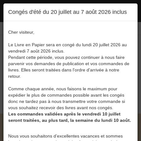
Ce site utilise des cookies. En poursuivant votre navigation, vous en autorisez
Congés d'été du 20 juillet au 7 août 2026 inclus
l'utilisation :
politique en matière de confidentialité
Accepter
Connexion
FR
/
EN
Cher visiteur,
Le Livre en Papier sera en congé du lundi 20 juillet 2026 au
vendredi 7 août 2026 inclus.
Pendant cette période, vous pouvez continuer à nous faire
parvenir vos demandes de publication et vos commandes de
livres. Elles seront traitées dans l'ordre d'arrivée à notre
Menu
retour.
Recherche
Comme chaque année, nous faisons le maximum pour
expédier le plus de commandes possible avant les congés
0
donc ne tardez pas à nous transmettre votre commande si
vous souhaitez recevoir des livres avant nos congés.
Les commandes validées après le vendredi 10 juillet
seront traitées, au plus tard, la semaine du lundi 10 août.
LE LIVRE EN PAPIER • PAS AVANT DIX-HUIT
ANS! DE CÉCILE LEJEUNE
Nous vous souhaitons d’excellentes vacances et sommes