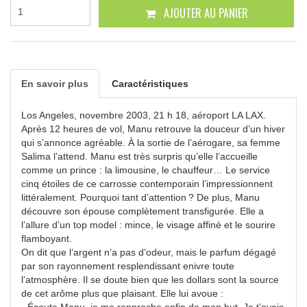
AJOUTER AU PANIER
En savoir plus
Caractéristiques
Los Angeles, novembre 2003, 21 h 18, aéroport LA LAX.
Après 12 heures de vol, Manu retrouve la douceur d’un hiver
qui s’annonce agréable. À la sortie de l’aérogare, sa femme
Salima l’attend. Manu est très surpris qu’elle l’accueille
comme un prince : la limousine, le chauffeur… Le service
cinq étoiles de ce carrosse contemporain l’impressionnent
littéralement. Pourquoi tant d’attention ? De plus, Manu
découvre son épouse complètement transfigurée. Elle a
l’allure d’un top model : mince, le visage affiné et le sourire
flamboyant.
On dit que l’argent n’a pas d’odeur, mais le parfum dégagé
par son rayonnement resplendissant enivre toute
l’atmosphère. Il se doute bien que les dollars sont la source
de cet arôme plus que plaisant. Elle lui avoue :
- Écoute Manu, je me rapproche enfin de mon but. Je t’avais