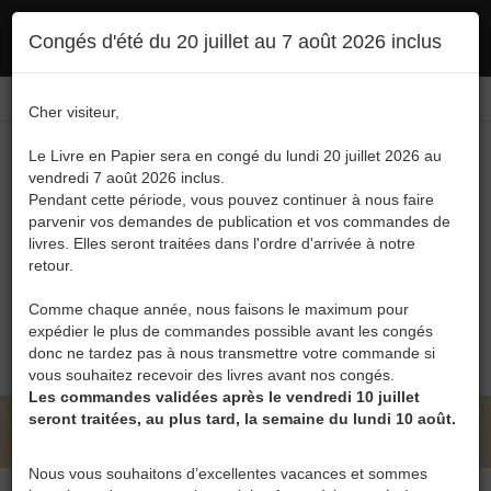
Ce site utilise des cookies. En poursuivant votre navigation, vous en autorisez
Congés d'été du 20 juillet au 7 août 2026 inclus
l'utilisation :
politique en matière de confidentialité
Accepter
Connexion
FR
/
EN
Cher visiteur,
Le Livre en Papier sera en congé du lundi 20 juillet 2026 au
vendredi 7 août 2026 inclus.
Pendant cette période, vous pouvez continuer à nous faire
parvenir vos demandes de publication et vos commandes de
livres. Elles seront traitées dans l'ordre d'arrivée à notre
Menu
retour.
Recherche
Comme chaque année, nous faisons le maximum pour
expédier le plus de commandes possible avant les congés
0
donc ne tardez pas à nous transmettre votre commande si
vous souhaitez recevoir des livres avant nos congés.
Les commandes validées après le vendredi 10 juillet
seront traitées, au plus tard, la semaine du lundi 10 août.
LE LIVRE EN PAPIER • CATALOGUE
Nous vous souhaitons d’excellentes vacances et sommes