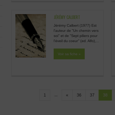
JÉRÉMY CALBERT
Jérémy Calbert (1977) Est
l'auteur de "Un chemin vers
soi" et de "Sept piliers pour
l'éveil du coeur" (ed. Alfo),...
Voir sa fiche »
...
1
«
36
37
38