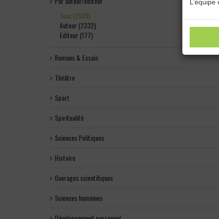
Par auteur/éditeur
L’équipe 
Tous (2509)
Auteur (2332)
Editeur (177)
Romans & Essais
Théâtre
Sport
Spiritualité
Sciences Politiques
Histoire
Ouvrages scientifiques
Sciences humaines
Développement personnel