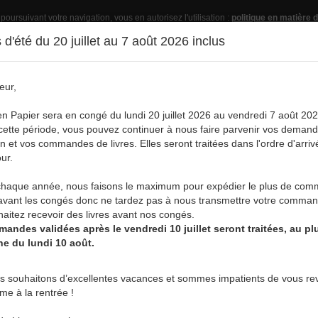
 poursuivant votre navigation, vous en autorisez l'utilisation :
politique en matière d
d'été du 20 juillet au 7 août 2026 inclus
eur,
Pub
en Papier sera en congé du lundi 20 juillet 2026 au vendredi 7 août 202
ette période, vous pouvez continuer à nous faire parvenir vos deman
on et vos commandes de livres. Elles seront traitées dans l'ordre d'arriv
ur.
vre
Acheter un livre
Services
A
aque année, nous faisons le maximum pour expédier le plus de co
avant les congés donc ne tardez pas à nous transmettre votre comman
aitez recevoir des livres avant nos congés.
andes validées après le vendredi 10 juillet seront traitées, au plu
ne du lundi 10 août.
PAR AUTEUR/ÉDITEUR :
s souhaitons d’excellentes vacances et sommes impatients de vous rev
rme à la rentrée !