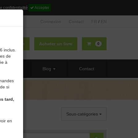
e confidentialité
Accepter
Connexion
Contact
FR
/
EN
lier un livre
Acheter un livre
0
6 inclus.
des de
ée à
 propos
Blog
Contact
mmandes
de si
s tard,
Sous-catégories
oir en