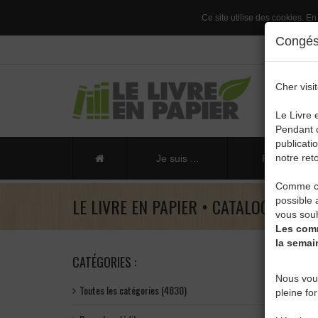
Ce site utilise des cookies. En
Congés 
Cher visit
Le Livre 
Pendant c
publicati
notre reto
Je suis ...
Publier un li
Comme ch
LE LIVRE EN PAPIER • CATALOGUE
possible 
vous souh
Les comm
la semai
CATÉGORIES :
Nous vou
Toutes les catégories (4830)
pleine fo