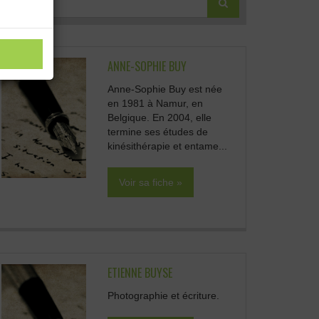
ANNE-SOPHIE BUY
Anne-Sophie Buy est née
en 1981 à Namur, en
Belgique. En 2004, elle
termine ses études de
kinésithérapie et entame...
Voir sa fiche »
ETIENNE BUYSE
Photographie et écriture.