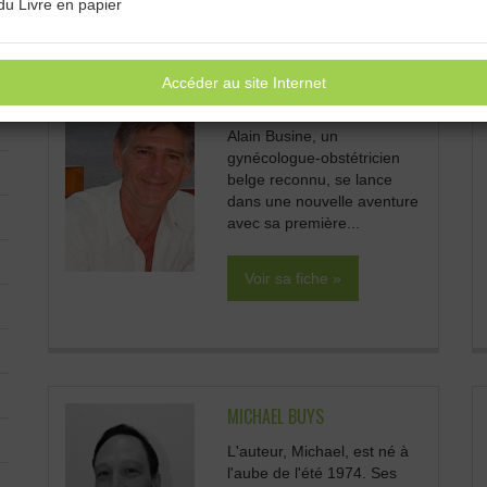
du Livre en papier
Accéder au site Internet
ALAIN BUSINE
Alain Busine, un
gynécologue-obstétricien
belge reconnu, se lance
dans une nouvelle aventure
avec sa première...
Voir sa fiche »
MICHAEL BUYS
L'auteur, Michael, est né à
l'aube de l'été 1974. Ses